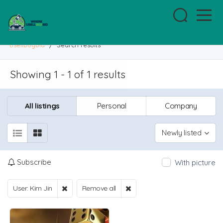
usellbuybid
/
Search results
Showing 1 - 1 of 1 results
All listings
Personal
Company
Newly listed
Subscribe
With picture
User: Kim Jin
Remove all